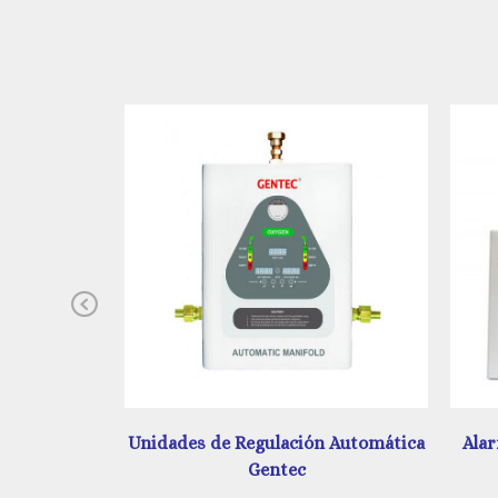
Previous
 Automática
Alarma Digital y Análoga Amerlife