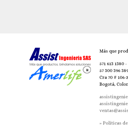
Más que prod
571 613 1380 -
57 300 396 38
Cra 70 # 106-
Bogotá, Colo
assistingeni
assistingeni
ventas@assis
» Políticas d