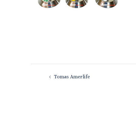
Navegación
Tomas Amerlife
de
entradas