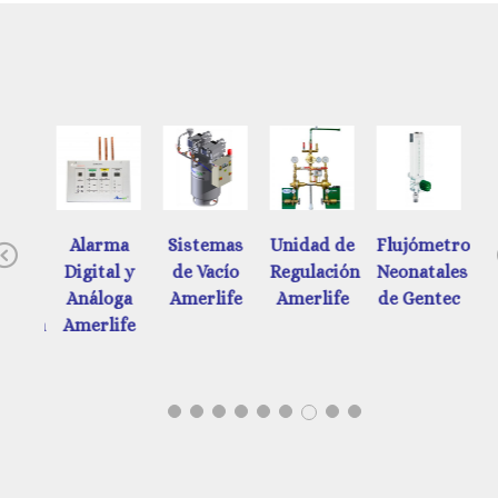
ades
Alarma
Sistemas
Unidad de
Flujómetros
Previous
e
Digital y
de Vacío
Regulación
Neonatales
d
ación
Análoga
Amerlife
Amerlife
de Gentec
ática
Amerlife
tec