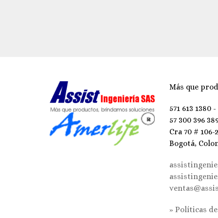
Más que prod
571 613 1380 -
57 300 396 38
Cra 70 # 106-
Bogotá, Colo
assistingeni
assistingeni
ventas@assis
» Políticas d