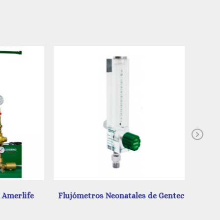
Ne
merlife
Flujómetros Neonatales de Gentec