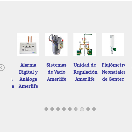
ades
Alarma
Sistemas
Unidad de
Flujómetros
Previous
e
Digital y
de Vacío
Regulación
Neonatales
d
ación
Análoga
Amerlife
Amerlife
de Gentec
ática
Amerlife
tec