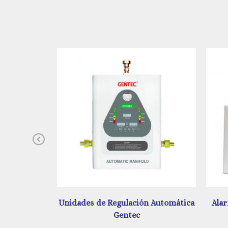
Previous
 Automática
Alarma Digital y Análoga Amerlife