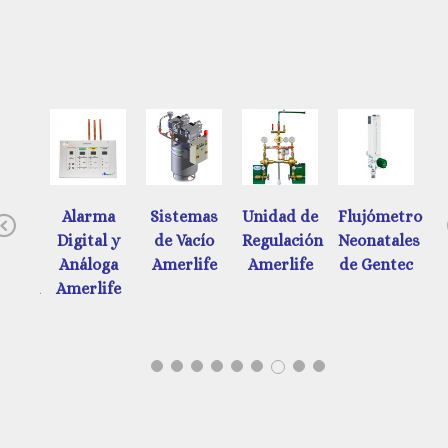
ades
Alarma
Sistemas
Unidad de
Flujómetros
Previous
e
Digital y
de Vacío
Regulación
Neonatales
d
ación
Análoga
Amerlife
Amerlife
de Gentec
ática
Amerlife
tec