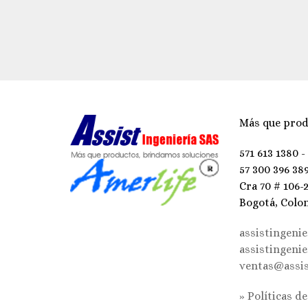
Más que prod
571 613 1380 -
57 300 396 38
Cra 70 # 106-
Bogotá, Colo
assistingeni
assistingeni
ventas@assis
» Políticas d