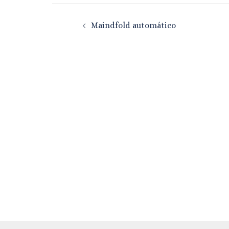
Navegación
Maindfold automático
de
entradas