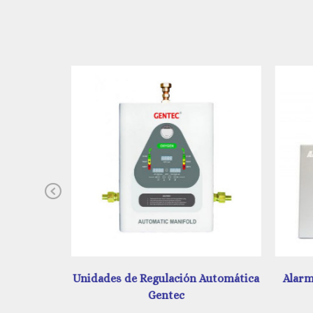
Previous
 Automática
Alarma Digital y Análoga Amerlife