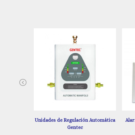
Previous
 Automática
Alarma Digital y Análoga Amerlife