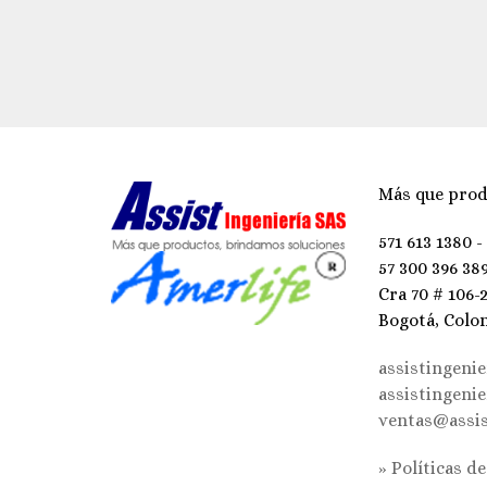
Más que prod
571 613 1380 -
57 300 396 38
Cra 70 # 106-
Bogotá, Colo
assistingeni
assistingeni
ventas@assis
» Políticas d