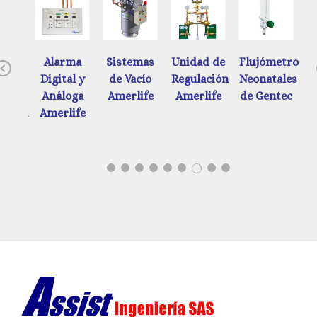
ades
Alarma
Sistemas
Unidad de
Flujómetros
Previous
e
Digital y
de Vacío
Regulación
Neonatales
d
ación
Análoga
Amerlife
Amerlife
de Gentec
ática
Amerlife
tec