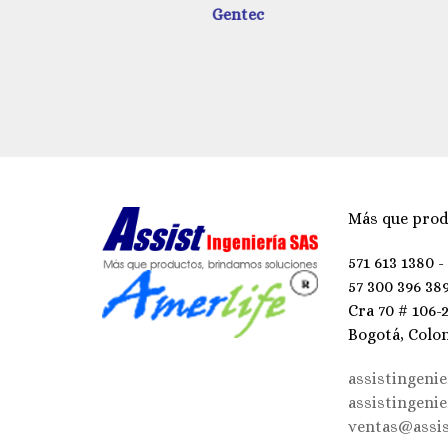
Más que prod
571 613 1380 -
57 300 396 38
Cra 70 # 106-
Bogotá, Colo
assistingeni
assistingeni
ventas@assis