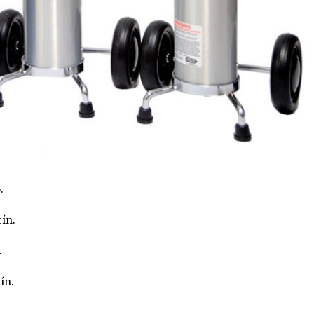
.
ín.
.
ín.