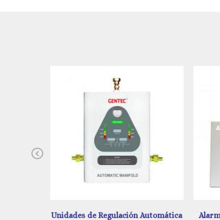
Previous
 Automática
Alarma Digital y Análoga Amerlife