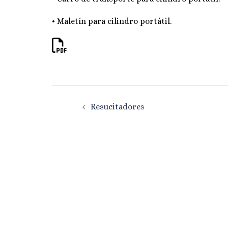
• Maletín para cilindro portátil.
Navegación
Resucitadores
de
entradas