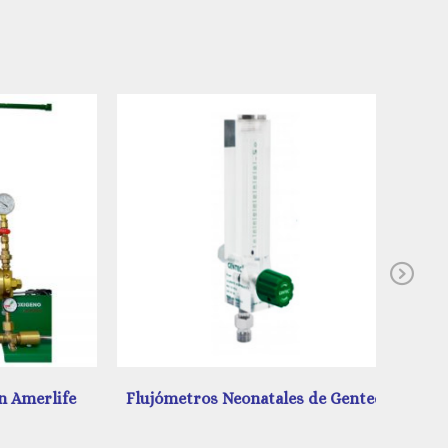
Ne
merlife
Flujómetros Neonatales de Gentec