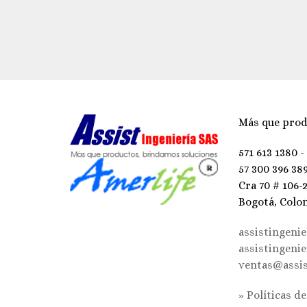
Más que prod
571 613 1380 -
57 300 396 38
Cra 70 # 106-
Bogotá, Colo
assistingeni
assistingeni
ventas@assis
» Políticas d