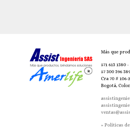
Más que prod
571 613 1380 -
57 300 396 38
Cra 70 # 106-
Bogotá, Colo
assistingeni
assistingeni
ventas@assis
» Políticas d