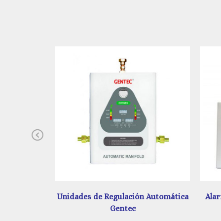
Previous
 Automática
Alarma Digital y Análoga Amerlife