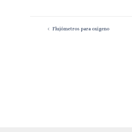
Navegación
Flujómetros para oxigeno
de
entradas