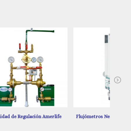
Ne
merlife
Flujómetros Neonatales de Gentec