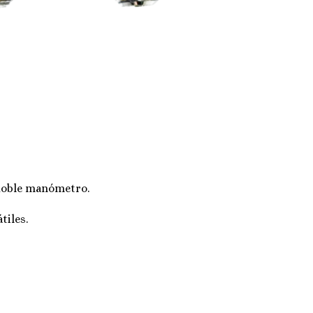
 doble manómetro.
tiles.