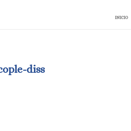
INICIO
cople-diss