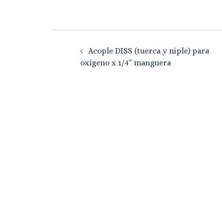
Navegación
Acople DISS (tuerca y niple) para
de
oxígeno x 1/4″ manguera
entradas