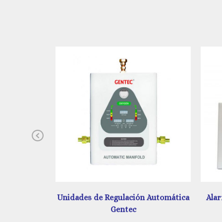
Previous
 Automática
Alarma Digital y Análoga Amerlife