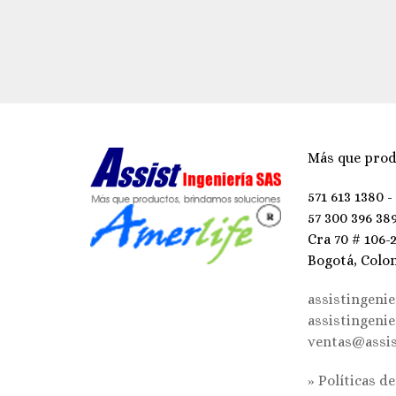
Más que prod
571 613 1380 -
57 300 396 38
Cra 70 # 106-
Bogotá, Colo
assistingeni
assistingeni
ventas@assis
» Políticas d