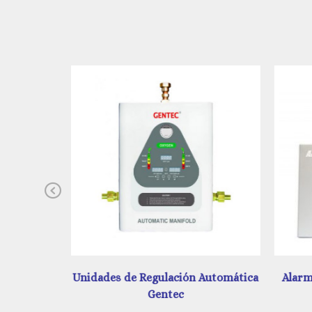
Previous
 Automática
Alarma Digital y Análoga Amerlife