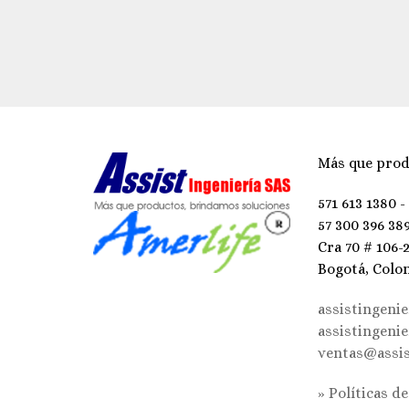
Más que prod
571 613 1380 -
57 300 396 38
Cra 70 # 106-
Bogotá, Colo
assistingeni
assistingeni
ventas@assis
» Políticas d