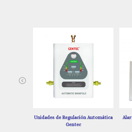
Previous
 Automática
Alarma Digital y Análoga Amerlife