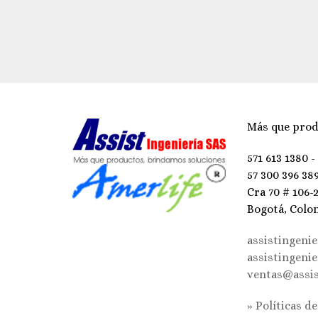
Más que prod
571 613 1380 -
57 300 396 38
Cra 70 # 106-
Bogotá, Colo
assistingeni
assistingeni
ventas@assis
» Políticas d