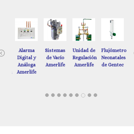
ades
Alarma
Sistemas
Unidad de
Flujómetros
Previous
e
Digital y
de Vacío
Regulación
Neonatales
d
ación
Análoga
Amerlife
Amerlife
de Gentec
ática
Amerlife
tec