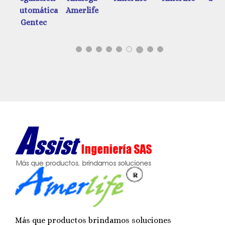
ática
Amerlife
tec
Más que productos brindamos soluciones