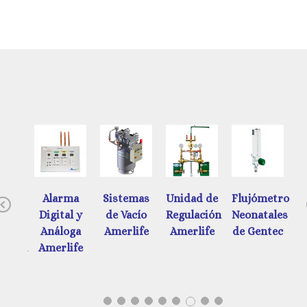
ades
Alarma
Sistemas
Unidad de
Flujómetros
Previous
e
Digital y
de Vacío
Regulación
Neonatales
d
ación
Análoga
Amerlife
Amerlife
de Gentec
ática
Amerlife
tec