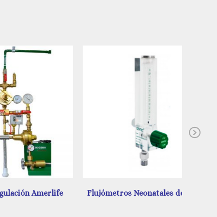
Ne
merlife
Flujómetros Neonatales de Gentec