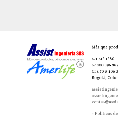
Más que prod
571 613 1380 -
57 300 396 38
Cra 70 # 106-
Bogotá, Colo
assistingeni
assistingeni
ventas@assis
» Políticas d