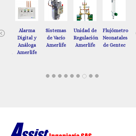
ades
Alarma
Sistemas
Unidad de
Flujómetros
Previous
e
Digital y
de Vacío
Regulación
Neonatales
d
ación
Análoga
Amerlife
Amerlife
de Gentec
ática
Amerlife
tec