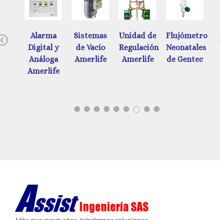
ades
Alarma
Sistemas
Unidad de
Flujómetros
Previous
e
Digital y
de Vacío
Regulación
Neonatales
d
ación
Análoga
Amerlife
Amerlife
de Gentec
ática
Amerlife
tec