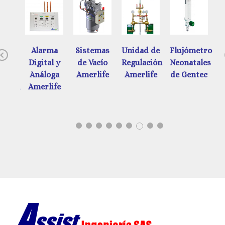
ades
Alarma
Sistemas
Unidad de
Flujómetros
Previous
e
Digital y
de Vacío
Regulación
Neonatales
d
ación
Análoga
Amerlife
Amerlife
de Gentec
ática
Amerlife
tec