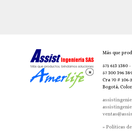
Más que prod
571 613 1380 -
57 300 396 38
Cra 70 # 106-
Bogotá, Colo
assistingeni
assistingeni
ventas@assis
» Políticas d