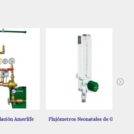
Ne
merlife
Flujómetros Neonatales de Gentec